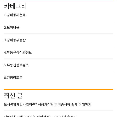
카테고리
1.방배동재건축
2.모아타운
3.방배동부동산
4.부동산상식과정보
5.부동산정책뉴스
6.현장리포트
최신 글
도심복합개발사업이란? 성장거점형·주거중심형 쉽게 이해하기
디에이치방배 59A타입 타입분석 | 구조·장점 총정리