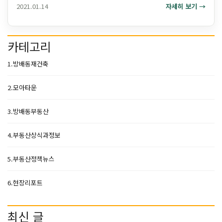
해결방법등을 아래 순서로 정리해보았습니다. 오피스텔이란
2021.01.14
자세히 보기
→
업무용오피스텔과 주거용오피스텔의 구분
주거용오피스텔업무용오피스텔취득세 오피스텔 취득시...
카테고리
1.방배동재건축
2.모아타운
3.방배동부동산
4.부동산상식과정보
5.부동산정책뉴스
6.현장리포트
최신 글